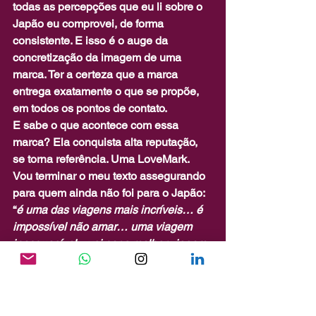
todas as percepções que eu li sobre o 
Japão eu comprovei, de forma 
consistente. E isso é o auge da 
concretização da imagem de uma 
marca. Ter a certeza que a marca 
entrega exatamente o que se propõe, 
em todos os pontos de contato.
E sabe o que acontece com essa 
marca? Ela conquista alta reputação, 
se torna referência. Uma LoveMark.
Vou terminar o meu texto assegurando 
para quem ainda não foi para o Japão: 
“
é uma das viagens mais incríveis… é 
impossível não amar… uma viagem 
inesquecível... vai ser a melhor viagem 
da sua vida.
”
E você, cumpre com a promessa da 
sua Marca Pessoal? Como está a sua 
reputação? Vamos conversar sobre 