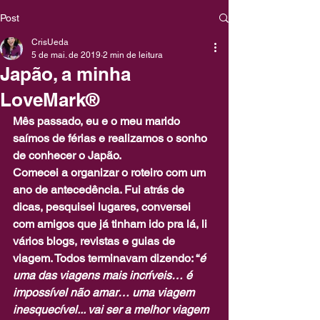
Post
CrisUeda
5 de mai. de 2019
2 min de leitura
Japão, a minha
LoveMark®
Mês passado, eu e o meu marido 
saímos de férias e realizamos o sonho 
de conhecer o Japão.
Comecei a organizar o roteiro com um 
ano de antecedência. Fui atrás de 
dicas, pesquisei lugares, conversei 
com amigos que já tinham ido pra lá, li 
vários blogs, revistas e guias de 
viagem. Todos terminavam dizendo: “
é 
uma das viagens mais incríveis… é 
impossível não amar… uma viagem 
inesquecível... vai ser a melhor viagem 