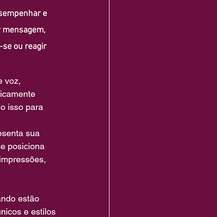
desempenhar e 
ar mensagem, 
se ou reagir 
 voz, 
ricamente 
o isso para 
esenta sua 
e posiciona 
 impressões, 
.
ando estão 
icos e estilos 