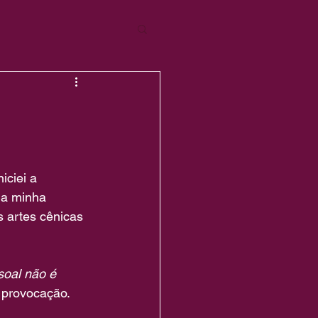
iciei a 
 a minha 
s artes cênicas 
oal não é 
 provocação.