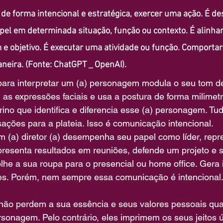
r de forma intencional e estratégica, exercer uma ação. É 
el em determinada situação, função ou contexto. É alinh
 e objetivo. É executar uma atividade ou função. Comportar-
eira. (Fonte: ChatGPT _ OpenAI).
para interpretar um (a) personagem modula o seu tom de
s, as expressões faciais e usa a postura de forma milimet
ino que identifica e diferencia esse (a) personagem. Tud
ções para a plateia. Isso é comunicação intencional.
(a) diretor (a) desempenha seu papel como líder, repr
presenta resultados em reuniões, defende um projeto e s
lhe a sua roupa para o presencial ou home office. Gera
s. Porém, nem sempre essa comunicação é intencional
 não perdem a sua essência e seus valores pessoais qu
sonagem. Pelo contrário, eles imprimem os seus jeitos ún