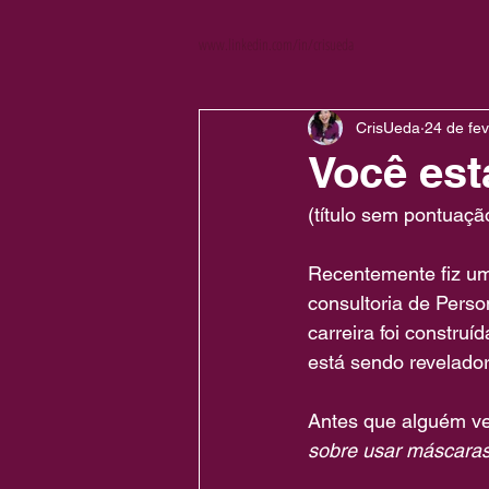
www.linkedin.com/in/crisueda
CrisUeda
24 de fev
Você est
(título sem pontuação
Recentemente fiz um 
consultoria de Pers
carreira foi constru
está sendo revelador.
Antes que alguém v
sobre usar máscaras