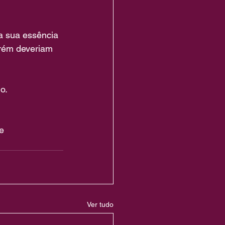
a sua essência 
rém deveriam 
o.
e 
Ver tudo